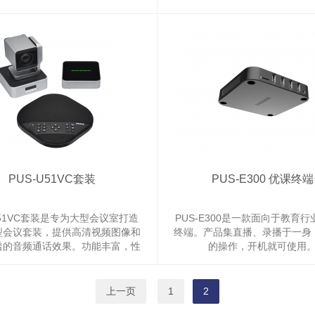
专用旋钮和控制按钮简化了对经常
操控性，更强更稳定；所有按键
像机功能的直接操作；PTZ 速度
背光设计；内置VISCA, UDP, PEL
到快进行调节，实现更精细的专业
等多种控制协议，支持
控制器简化了为各种应用构建经济
RS422/RS485/RS232/IP等
效的多摄像机内容创建的...
时通讯；采用...
PUS-U51VC套装
PUS-E300 优课终端
U51VC套装是专为大型会议室打造
PUS-E300是一款面向于教育
型会议套装，提供高清视频图像和
终端。产品集直播、录播于一身
透的音频通话效果。功能丰富，性
的操作，开机就可使用
，具备回声消除、噪音抑制、便捷
制、布线方便简单等特点，让用户
浸式的音视频会议效果。套装适用
上一页
1
2
平方米以内的大型专业会议室、统一