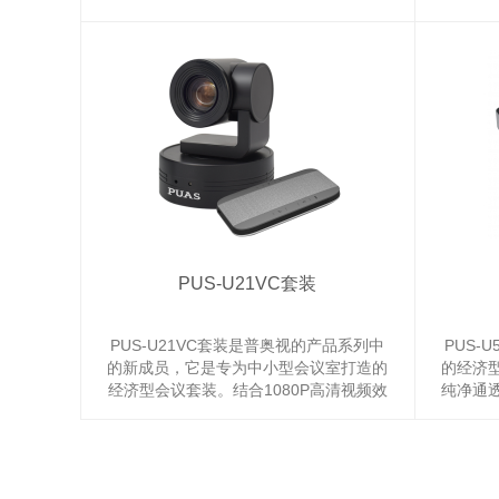
择；可提供广角或长焦镜头选择，适应不
控制；
同场景需求；可安装WINDOWS操作系
需要的摄
统，兼容市面几乎所有视频协作软件：
可从慢
ZOOM，SKYPE FOR BUSINESS，Vid...
效果。 
高
PUS-U21VC套装
PUS-U21VC套装是普奥视的产品系列中
PUS-
的新成员，它是专为中小型会议室打造的
的经济
经济型会议套装。结合1080P高清视频效
纯净通
果与USB的便捷。套装内含一款USB全向
能优秀
麦克风，可在3米的距离处收集语音。适
按键控
用于30平方米以内的中小型专业会议室、
享受沉
统一通信和即时通讯软件。 它与各种会议
于80