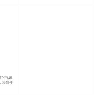
采用硅胶
角、1080P高清视频效果与USB的便捷。
CO P/D
套装内含一款USB全向麦克风，可在3米
的距离处收集语音。适用于30平方米以内
多接口方式同
的中小型专业会议室、统一通信和即时通
讯软件。 它与各种会议...
行业的视讯
，极简便
。