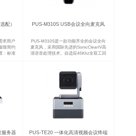
线（选配）
PUS-M310S USB会议全向麦克风
高需求用户
PUS-M310S是一款功能齐全的会议全向
极致简约
麦克风，采用国际先进的SonicClearIV高
置：标准
清语音处理技术。自适应45Khz全双工回
全向麦克
声消除和全球各地区不同的语音带宽音频
麦克风阵
和视频会议系统，包括支持高清语音的回
，稳定性
声消除、动态噪声抑制、自动增益控制、
率，自动适
语音频带均衡以及智能麦克风混合等音频
..
处理技术。 在远程...
会议服务器
PUS-TE20 一体化高清视频会议终端