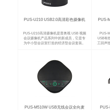
PUS-U210 USB2.0高清彩色摄像机
PUS-
PUS-U210高清摄像机是普奥视 USB 视频
PUS
会议摄像机产品系列中的新成员，它是专
USB有
为中小型会议室打造的经济型会议套装。
工回声
结合 72°超广角水平视角、1080P 高清视
同带宽
频效果与 USB 的便捷。适用于 60 平方米
持视频设
以内的中小型专业会议室、统一通信和即
时通信
时通讯软件。 它与各种会议应用程序或视
公，提
频会议...
PUS-M510W USB无线会议全向麦
PUS