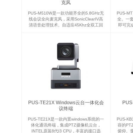
克风
PUS-M510W是一款功能齐全的5.8GHz无
PUS-
线会议全向麦克风，采用SonicClearIV高
全。一
清语音处理技术。自适应45Khz全双工回
即可完成
声消除和全球各地区不同的语音带宽音频
脑软件
和视频会议系统，包括支持高清语音的回
声消除、动态噪声抑制、自动增益控制、
语音频带均衡以及智能麦克风混合等音频
处理技术。 ...
PUS-TE21X Windows云台一体化会
PUS
议终端
PUS-TE21X是一款内置windows系统的一
PUS-
体化通讯终端，集成PTZ摄像机云台，
容的P
INTEL原装8代I3 CPU，丰富的接口选
俯仰、