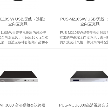
M110S/W USB/无线（选配）
PUS-M210S/W USB/无
全向麦克风
全向麦克风
-M110S/W是普奥视推出的超经济
PUS-M210S/W是普奥视针对
线全向麦克风，可适应16Khz全双
推出的中高端全向麦克风，采用
抵消，自适应各种音视频产品和不
的外观设计风格，并分为两种配
的系统，音质清晰舒适。它可以支
全向麦克风及5.8GHz无线双模
备、网络语音、UC统一通信和即
风。 它内置高性能多功能全向
软件，实现便捷的互联网协同办
列，声音采集半径距离超过5米
高会议和工作效率。 外观精致小
强，无噪音干扰；48KHz采样
巧，同样适合差旅携带。
应不同带宽的网络会议和视.
-MT3000 高清视频会议终端
PUS-MCU8300高清视频